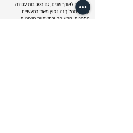
המשטח לאורך שנים, גם בסביבות עבודה 
קשות. תהליך זה נפוץ מאוד בתעשיית 
הספנות, התעופה ובתשתיות חיצוניות.
חדשנות בצביעת אלומיניום בהתזה 
בעזרת טכנולוגיות מתקדמות
העולם של 
צביעת אלומיניום בהתזה
 מתקדם 
כל הזמן בזכות טכנולוגיות חדשניות המשפרות 
את הדיוק והיעילות בתהליך. כיום, נעשה 
שימוש במכשירי התזה מתקדמים שמאפשרים 
שליטה מוחלטת בכמות הצבע, לחץ ההתזה 
וזוויות היישום. בנוסף, שילוב של מערכות 
רובוטיות בפרויקטים גדולים מאפשר ביצוע 
צביעה אחידה ומהירה, תוך הפחתת טעויות 
אנוש. טכנולוגיות אלו לא רק משפרות את 
איכות הצביעה אלא גם מפחיתות עלויות, 
חוסכות זמן עבודה וממזערות את ההשפעה 
הסביבתית. מדובר בקפיצת מדרגה 